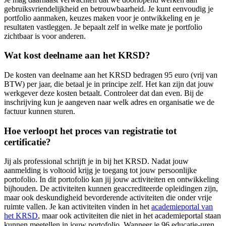
gebruiksvriendelijkheid en betrouwbaarheid. Je kunt eenvoudig je
portfolio aanmaken, keuzes maken voor je ontwikkeling en je
resultaten vastleggen. Je bepaalt zelf in welke mate je portfolio
zichtbaar is voor anderen.
Wat kost deelname aan het KRSD?
De kosten van deelname aan het KRSD bedragen 95 euro (vrij van
BTW) per jaar, die betaal je in principe zelf. Het kan zijn dat jouw
werkgever deze kosten betaalt. Controleer dat dan even. Bij de
inschrijving kun je aangeven naar welk adres en organisatie we de
factuur kunnen sturen.
Hoe verloopt het proces van registratie tot
certificatie?
Jij als professional schrijft je in bij het KRSD. Nadat jouw
aanmelding is voltooid krijg je toegang tot jouw persoonlijke
portofolio. In dit portofolio kan jij jouw activiteiten en ontwikkeling
bijhouden. De activiteiten kunnen geaccrediteerde opleidingen zijn,
maar ook deskundigheid bevorderende activiteiten die onder vrije
ruimte vallen. Je kan activiteiten vinden in het
academieportal van
het KRSD
, maar ook activiteiten die niet in het academieportal staan
kunnen meetellen in jouw portofolio. Wanneer je 96 educatie-uren