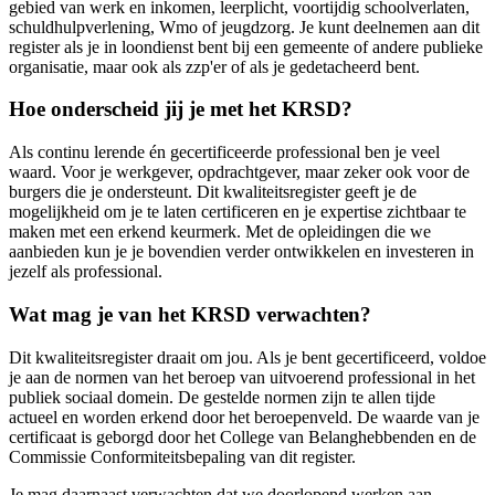
gebied van werk en inkomen, leerplicht, voortijdig schoolverlaten,
schuldhulpverlening, Wmo of jeugdzorg. Je kunt deelnemen aan dit
register als je in loondienst bent bij een gemeente of andere publieke
organisatie, maar ook als zzp'er of als je gedetacheerd bent.
Hoe onderscheid jij je met het KRSD?
Als continu lerende én gecertificeerde professional ben je veel
waard. Voor je werkgever, opdrachtgever, maar zeker ook voor de
burgers die je ondersteunt. Dit kwaliteitsregister geeft je de
mogelijkheid om je te laten certificeren en je expertise zichtbaar te
maken met een erkend keurmerk. Met de opleidingen die we
aanbieden kun je je bovendien verder ontwikkelen en investeren in
jezelf als professional.
Wat mag je van het KRSD verwachten?
Dit kwaliteitsregister draait om jou. Als je bent gecertificeerd, voldoe
je aan de normen van het beroep van uitvoerend professional in het
publiek sociaal domein. De gestelde normen zijn te allen tijde
actueel en worden erkend door het beroepenveld. De waarde van je
certificaat is geborgd door het College van Belanghebbenden en de
Commissie Conformiteitsbepaling van dit register.
Je mag daarnaast verwachten dat we doorlopend werken aan